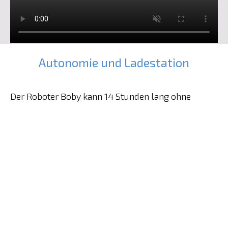
Autonomie und Ladestation
Der Roboter Boby kann 14 Stunden lang ohne
Unterbrechung autonom arbeiten.
Bei Inaktivität oder schwacher Batterieladung
verbindet er sich automatisch mit der Ladestation
und lädt sich auf.
Der intelligente Ladealgorithmus passt die
Ladevorgänge an die Aufträge an.
Seine autonome Ladefähigkeit an speziellen
Ladestationen gewährleistet die Kontinuität Ihrer
Logistikkette, rund um die Uhr, 7 Tage die Woche.