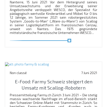
Nanterre, 15 Juni 2021 Vor dem Hintergrund seines
Umsatzwachstums und der Erweiterung seiner
Angebotsreihe verdoppelt WESCO, der Spezialist für
pädagogisch wertvolle Kinderartikel und Möbel für 0 bis
12 Jährige, im Sommer 2021 sein robotergestütztes
System „Goods-to-Man“ („Ware-zu-Mann“) von Scallog
in seiner Logistikplattform im französischen Cerizay,
unweit von Nantes. Das 1975 gegründete
mittelständische französische Unternehmen WESCO…
En savoir plus
Non classé
7 Juni 2021
E-Food: Farmy Schweiz steigert den
Umsatz mit Scallog-Robotern
Pressemitteilung Farmy.ch Zürich 3 Juni 2021 – Die stetig
massiv wachsende Nachfrage im eFood-Bereich stärkt
den Schweizer Online-Markt mit Stammsitz in Zürich. So
bestellen Farmy-Kundinnen und -Kunden auch in