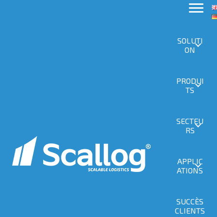
Actualités
SOLUTI
ON
PRODUI
Actualités
13 mars 2023
TS
Comment le Groupe Blondel améliore sa
performance logistique avec Scallog
SECTEU
pour accompagner Airbus?
RS
Partenaire logistique in situ d’AIRBUS Atlantic, qui vient
d’annoncer une accélération sans précédent de sa
production mondiale, soit près de 1 000 avions par an en
APPLIC
2025, le Groupe BLONDEL innove en s’appuyant sur la
ATIONS
robotique Goods to Man de SCALLOG pour absorber des
volumes de picking toujours plus importants, tout en
veillant à son…
SUCCÈS
En savoir plus
CLIENTS