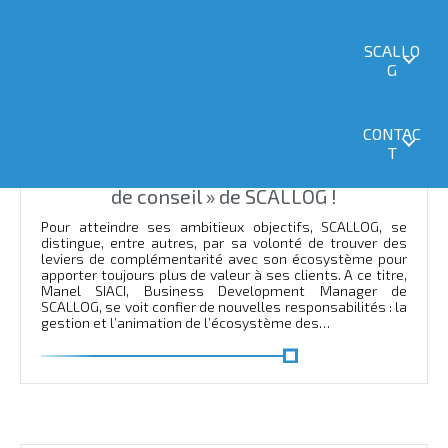
SCALLO
G
Actualités
2 mars 2023
CONTAC
Manel SIACI nommée Responsable des
T
Relations avec l’écosystème « cabinets
de conseil » de SCALLOG !
Pour atteindre ses ambitieux objectifs, SCALLOG, se
distingue, entre autres, par sa volonté de trouver des
leviers de complémentarité avec son écosystème pour
apporter toujours plus de valeur à ses clients. A ce titre,
Manel SIACI, Business Development Manager de
SCALLOG, se voit confier de nouvelles responsabilités : la
gestion et l’animation de l’écosystème des…
En savoir plus