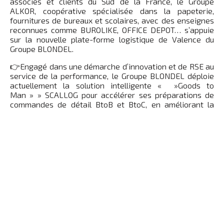
associés et clients du Sud de la France, le Groupe
ALKOR, coopérative spécialisée dans la papeterie,
fournitures de bureaux et scolaires, avec des enseignes
reconnues comme BUROLIKE, OFFICE DEPOT… s’appuie
sur la nouvelle plate-forme logistique de Valence du
Groupe BLONDEL.
👉Engagé dans une démarche d’innovation et de RSE au
service de la performance, le Groupe BLONDEL déploie
actuellement la solution intelligente « »Goods to
Man » » SCALLOG pour accélérer ses préparations de
commandes de détail BtoB et BtoC, en améliorant la
productivité et les conditions de travail de ses
opérateurs.
👉Les nombreux atouts de la robotisation selon
SCALLOG – productivité boostée, gain de surface,
réduction de la pénibilité et du taux d’erreur – seront
détaillés par le Groupe Blondel en vue d’honorer la
promesse client et de répondre aux pics d’activité BtoB
et BtoC du Groupe ALKOR.