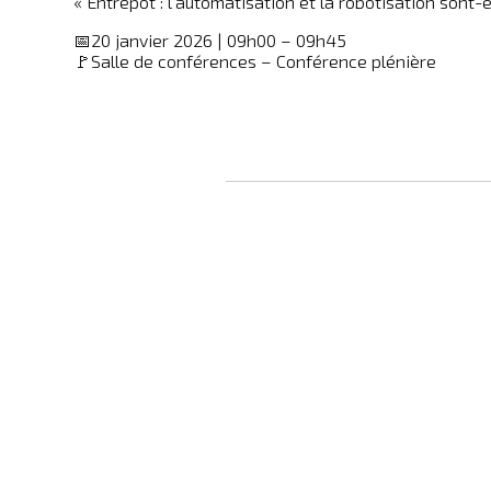
« Entrepôt : l’automatisation et la robotisation son
📅20 janvier 2026 | 09h00 – 09h45
🚩Salle de conférences – Conférence plénière
Sociét
Nom &