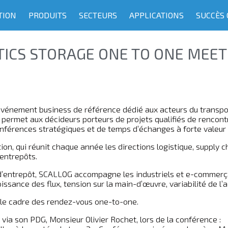
TION
PRODUITS
SECTEURS
APPLICATIONS
SUCCÈS 
TICS STORAGE ONE TO ONE MEET
vénement business de référence dédié aux acteurs du transport, 
ermet aux décideurs porteurs de projets qualifiés de rencontre
onférences stratégiques et de temps d’échanges à forte valeur 
ion, qui réunit chaque année les directions logistique, supply c
entrepôts.
on d’entrepôt, SCALLOG accompagne les industriels et e-commerç
sance des flux, tension sur la main-d’œuvre, variabilité de l’ac
le cadre des rendez-vous one-to-one.
via son PDG, Monsieur Olivier Rochet, lors de la conférence :