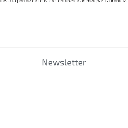
t-elles à la portée de tous ? » Conférence animée par Laurène 
Newsletter
é [Firm]
*
 Prénom [LastName & FirstName]
*